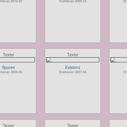
chienen 2013-02
Erschienen 2005-12
Er
Texter
Texter
Spuren
Existenz
chienen 2006-09
Erschienen 2007-04
Er
Texter
Texter