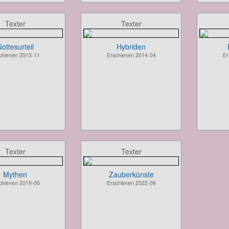
Texter
Texter
ottesurteil
Hybriden
chienen 2013-11
Erschienen 2014-04
Er
Texter
Texter
Mythen
Zauberkünste
chienen 2019-06
Erschienen 2022-06