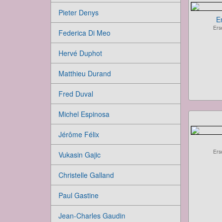
Pieter Denys
E
Ers
Federica Di Meo
Hervé Duphot
Matthieu Durand
Fred Duval
Michel Espinosa
Jérôme Félix
Ers
Vukasin Gajic
Christelle Galland
Paul Gastine
Jean-Charles Gaudin