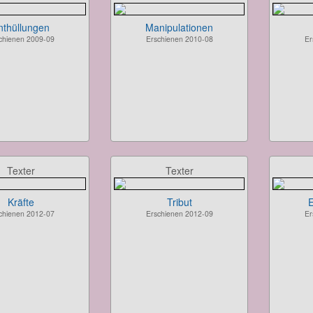
nthüllungen
Manipulationen
chienen 2009-09
Erschienen 2010-08
Er
Texter
Texter
Kräfte
Tribut
E
chienen 2012-07
Erschienen 2012-09
Er