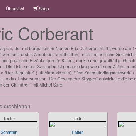
Übersicht
Shop
ic Corberant
eyran, der mit bürgerlichem Namen Eric Corberant heißt, wurde am 14
 wird sein erstes Abenteuer veröffentlicht, eine fantastische Geschichte, 
 und poetische Erzählungen für Kinder, dunkle und gewalttätige Geschi
r. Die Liste seiner Szenarien ist genauso lang wie die der Zeichner, mi
ur "Der Regulator" (mit Marc Moreno). "Das Schmetterlingsnetzwerk" (mit
. Um das Universum von "Der Gesang der Strygen" entwickelte die beid
n der Chimären" mit Michel Suro.
s erschienen
Texter
Texter
Schatten
Fallen