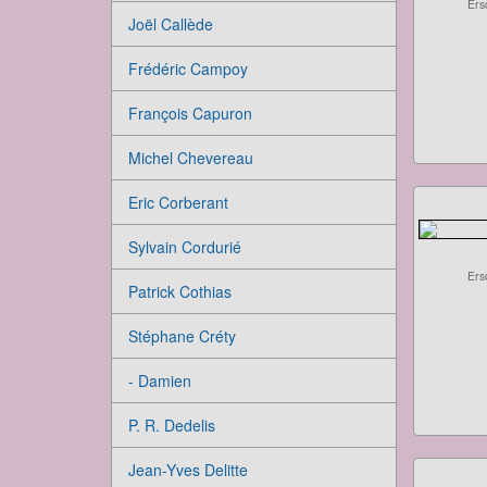
Ers
Joël Callède
Frédéric Campoy
François Capuron
Michel Chevereau
Eric Corberant
Sylvain Cordurié
Ers
Patrick Cothias
Stéphane Créty
- Damien
P. R. Dedelis
Jean-Yves Delitte