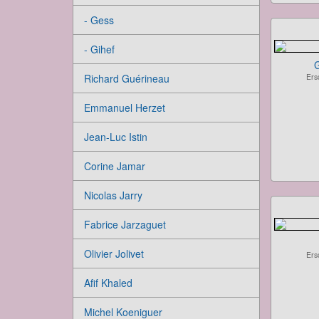
- Gess
- Gihef
G
Richard Guérineau
Ers
Emmanuel Herzet
Jean-Luc Istin
Corine Jamar
Nicolas Jarry
Fabrice Jarzaguet
Olivier Jolivet
Ers
Afif Khaled
Michel Koeniguer