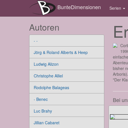
BunteDimensionen
Serien
Er
Autoren
- -
Corb
1990
Jörg & Roland Alberts & Heep
einfache
Abenteue
Ludwig Alizon
bisher n
Arboris)
Christophe Alliel
"Der Kla
Rodolphe Balageas
Bei un
- Benec
Luc Brahy
Jillian Cabaret